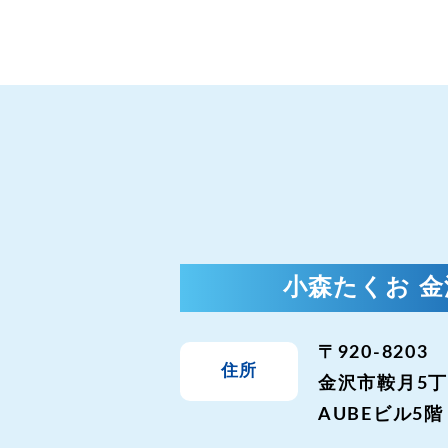
小森たくお 
〒920-8203
住所
金沢市鞍月5丁
AUBEビル5階