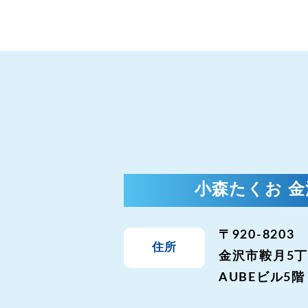
小森たくお 
〒920-8203
住所
金沢市鞍月5丁
AUBEビル5階