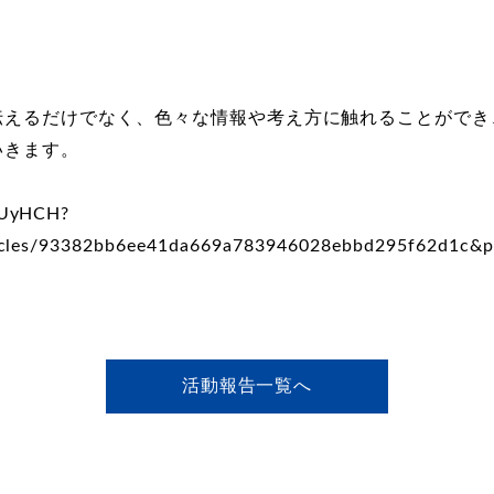
伝えるだけでなく、色々な情報や考え方に触れることができ
いきます。
/QUyHCH?
articles/93382bb6ee41da669a783946028ebbd295f62d1c&
活動報告一覧へ