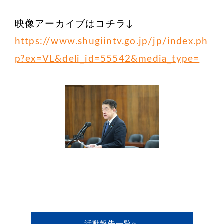
映像アーカイブはコチラ↓
https://www.shugiintv.go.jp/jp/index.ph
p?ex=VL&deli_id=55542&media_type=