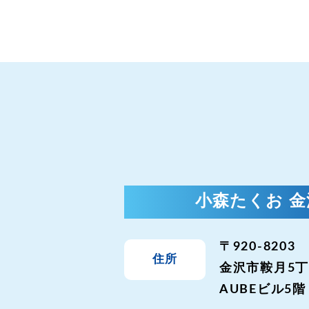
小森たくお 
〒920-8203
住所
金沢市鞍月5丁
AUBEビル5階