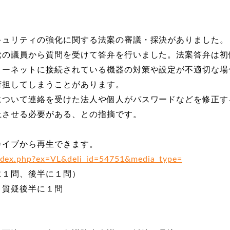
キュリティの強化に関する法案の審議・採決がありました。
党の議員から質問を受けて答弁を行いました。法案答弁は初
ターネットに接続されている機器の対策や設定が不適切な場
荷担してしまうことがあります。
について連絡を受けた法人や個人がパスワードなどを修正す
上させる必要がある、との指摘です。
カイブから再生できます。
/index.php?ex=VL&deli_id=54751&media_type=
に１問、後半に１問）
、質疑後半に１問