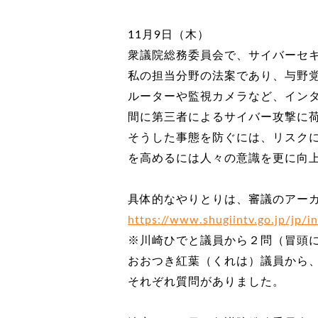
11月9日（木）
衆議院総務委員会で、サイバーセ
私の担当分野の法案であり、与野
ルーターや監視カメラなど、イン
間に第三者によるサイバー攻撃に
そうした事態を防ぐには、リスク
を高めるには人々の意識を更に向
具体的なやりとりは、審議のアー
https://www.shugiintv.go.jp/jp
※川崎ひでと議員から２問（冒頭
おおつき紅葉（くれは）議員から
それぞれ質問がありました。