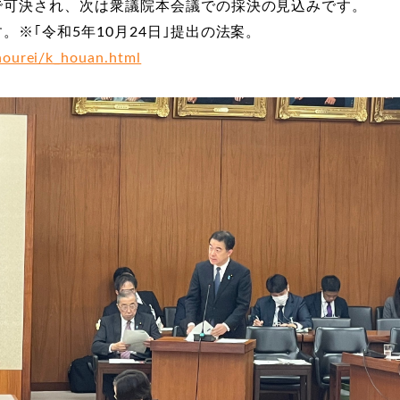
で可決され、次は衆議院本会議での採決の見込みです。
※｢令和5年10月24日｣提出の法案。
ourei/k_houan.html